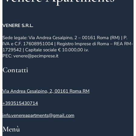
VENERE S.R.L.
Sede legale: Via Andrea Cesalpino, 2 – 00161 Roma (RM) | P.
IVA e C.F. 17608951004 | Registro Imprese di Roma – REA RM-
1729542 | Capitale sociale € 10.000,00 i.v.
PEC: venere@pecimprese.it
Contatti
Via Andrea Cesalpino, 2, 00161 Roma RM
+393515430714
info.venereapartments@gmail.com
Menù