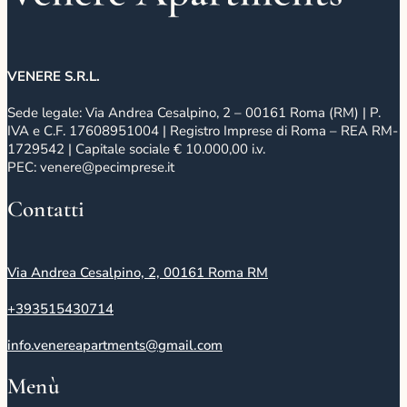
VENERE S.R.L.
Sede legale: Via Andrea Cesalpino, 2 – 00161 Roma (RM) | P.
IVA e C.F. 17608951004 | Registro Imprese di Roma – REA RM-
1729542 | Capitale sociale € 10.000,00 i.v.
PEC: venere@pecimprese.it
Contatti
Via Andrea Cesalpino, 2, 00161 Roma RM
+393515430714
info.venereapartments@gmail.com
Menù