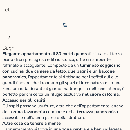
Letti
|
1.5
Bagni
Elegante appartamento
di
80 metri quadrati
, situato al terzo
piano di un prestigioso edificio storico, offre un ambiente
raffinato e accogliente. Composto da un
luminoso soggiorno
con cucina
,
due camere da letto
,
due bagni
e un
balcone
panoramico
, l’appartamento si distingue per i soffitti alti e le
grandi finestre che inondano gli spazi di
luce naturale
. In una
zona animata durante il giorno ma tranquilla nelle vie interne, è
perfetto per chi cerca un rifugio esclusivo
nel cuore di Roma
.
Accesso per gli ospiti
Gli ospiti possono usufruire, oltre che dell’appartamento, anche
della
zona lavanderia
comune e della
terrazza panoramica
,
accessibile dall’ultimo piano della struttura.
Altre cose da tenere a mente
L’appartamento si trova in una
zona centrale e ben collegata
,