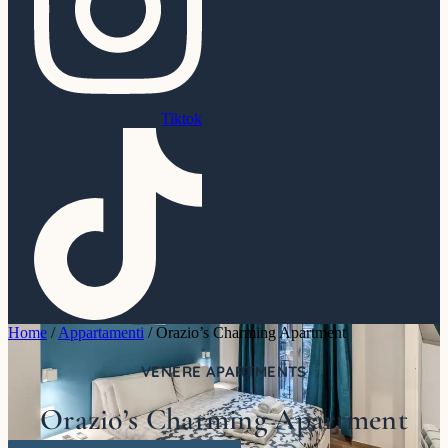
Tiktok
Home
/
Appartamenti
/
Orazio’s Charming Apartment
VENERE APARTMENTS
Orazio’s Charming Apartment