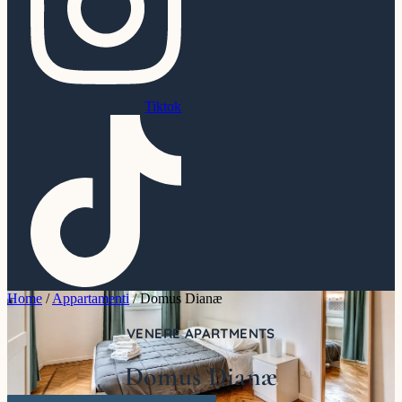
Tiktok
Home
/
Appartamenti
/
Domus Dianæ
VENERE APARTMENTS
Domus Dianæ