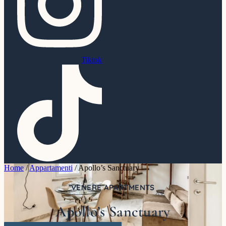
Tiktok
Home
/
Appartamenti
/
Apollo’s Sanctuary
VENERE APARTMENTS
Apollo’s Sanctuary